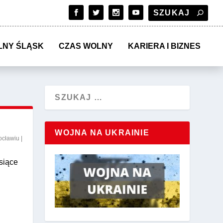
LNY ŚLĄSK
CZAS WOLNY
KARIERA I BIZNES
WOJNA NA UKRAINIE
ocławiu
|
siące