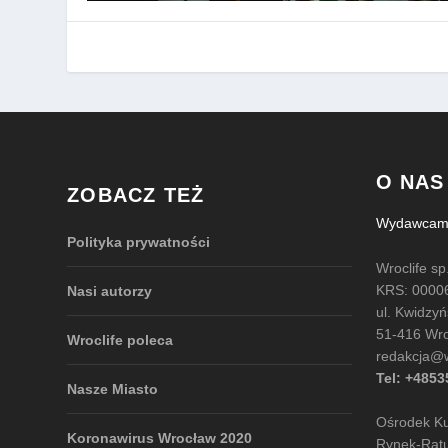
O NAS
ZOBACZ TEŻ
Wydawcami 
Polityka prywatności
Wroclife sp.
KRS: 0000
Nasi autorzy
ul. Kwidzy
51-416 Wr
Wroclife poleca
redakcja@wr
Tel: +485
Nasze Miasto
Ośrodek Kul
Koronawirus Wrocław 2020
Rynek-Rat