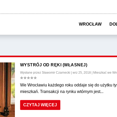
WROCŁAW
DO
WYSTRÓJ OD RĘKI (WŁASNEJ)
Wysłane przez
Sławomir Czarnecki
|
wrz 25, 2018
|
Mieszkać we Wr
We Wrocławiu każdego roku oddaje się do użytku ty
mieszkań. Transakcji na rynku wtórnym jest...
CZYTAJ WIĘCEJ