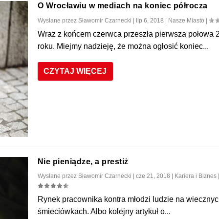
O Wrocławiu w mediach na koniec półrocza
Wysłane przez
Sławomir Czarnecki
|
lip 6, 2018
|
Nasze Miasto
|
Wraz z końcem czerwca przeszła pierwsza połowa 
roku. Miejmy nadzieję, że można ogłosić koniec...
CZYTAJ WIĘCEJ
Nie pieniądze, a prestiż
Wysłane przez
Sławomir Czarnecki
|
cze 21, 2018
|
Kariera i Biznes
Rynek pracownika kontra młodzi ludzie na wieczny
śmieciówkach. Albo kolejny artykuł o...