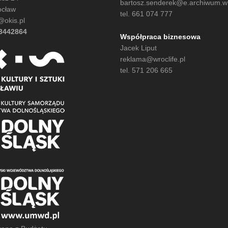
bartosz.senderek@e.archiwum.wro
ocław
tel. 661 074 777
@okis.pl
13442864
Współpraca biznesowa
Jacek Liput
reklama@wroclife.pl
tel. 571 206 665