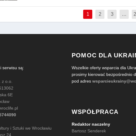
1
2
3
…
POMOC DLA UKRAI
serwisu są:
Wszelkie oferty wsparcia dla Ukra
prosimy kierować bezpośrednio
pod adres
wsparcieukrainy@wc
 z o.o.
613062
ńska 6E
ocław
oclife.pl
WSPÓŁPRACA
35744090
Redaktor naczelny
tury i Sztuki we Wrocławiu
Bartosz Senderek
usz 24