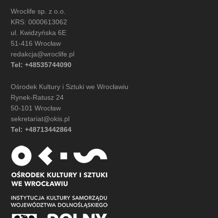
Wroclife sp. z o.o.
KRS: 0000613062
ul. Kwidzyńska 6E
51-416 Wrocław
redakcja@wroclife.pl
Tel: +48535744090
Ośrodek Kultury i Sztuki we Wrocławiu
Rynek-Ratusz 24
50-101 Wrocław
sekretariat@okis.pl
Tel: +48713442864