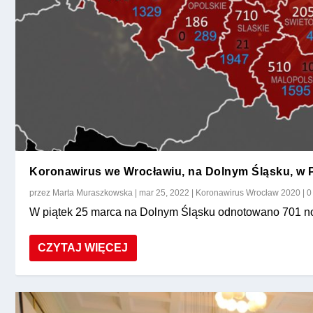
Koronawirus we Wrocławiu, na Dolnym Śląsku,
przez
Marta Muraszkowska
|
mar 25, 2022
|
Koronawirus Wrocław 2020
|
W piątek 25 marca na Dolnym Śląsku odnotowano 701 n
CZYTAJ WIĘCEJ