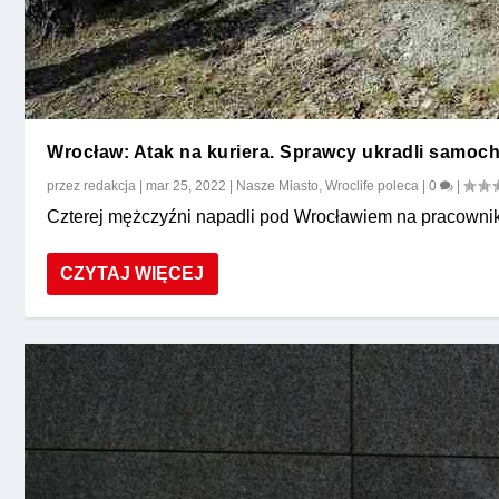
Wrocław: Atak na kuriera. Sprawcy ukradli samoch
przez
redakcja
|
mar 25, 2022
|
Nasze Miasto
,
Wroclife poleca
|
0
|
Czterej mężczyźni napadli pod Wrocławiem na pracownika j
CZYTAJ WIĘCEJ