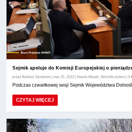
Sejmik apeluje do Komisji Europejskiej o pienią
przez
Bartosz Senderek
|
mar 25, 2022
|
Nasze Miasto
,
Wroclife poleca
|
0
Podczas czwartkowej sesji Sejmik Województwa Dolnośląs
CZYTAJ WIĘCEJ