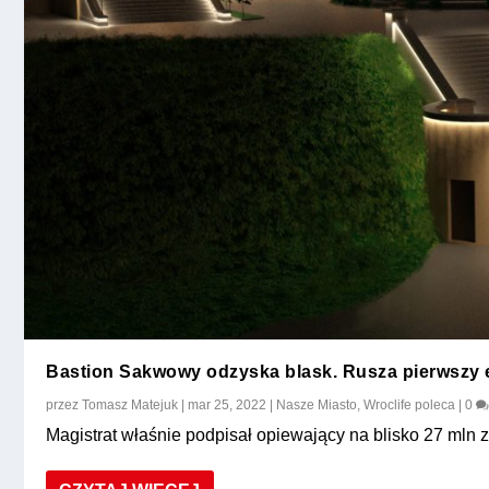
Bastion Sakwowy odzyska blask. Rusza pierwszy 
przez
Tomasz Matejuk
|
mar 25, 2022
|
Nasze Miasto
,
Wroclife poleca
|
0
Magistrat właśnie podpisał opiewający na blisko 27 mln zł