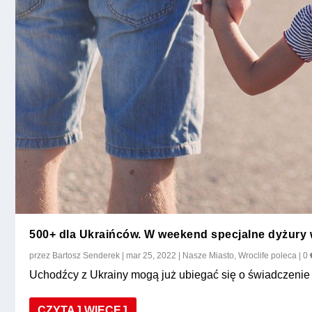
500+ dla Ukraińców. W weekend specjalne dyżury
przez
Bartosz Senderek
|
mar 25, 2022
|
Nasze Miasto
,
Wroclife poleca
|
0
Uchodźcy z Ukrainy mogą już ubiegać się o świadczenie 
CZYTAJ WIĘCEJ