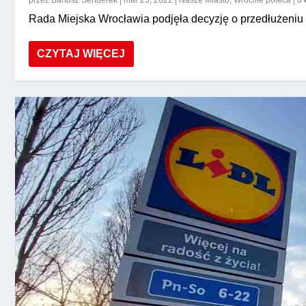
przez
Bartosz Senderek
|
mar 25, 2022
|
Nasze Miasto
,
Wroclife poleca
|
0
Rada Miejska Wrocławia podjęła decyzję o przedłużeniu 
CZYTAJ WIĘCEJ