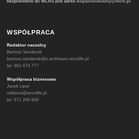
bezpośrednio do WCRS pod adres
wsparcieukrainy@wcrs.pl
.
WSPÓŁPRACA
Redaktor naczelny
Bartosz Senderek
bartosz.senderek@e.archiwum.wroclife.pl
tel. 661 074 777
Współpraca biznesowa
Jacek Liput
reklama@wroclife.pl
tel. 571 206 665