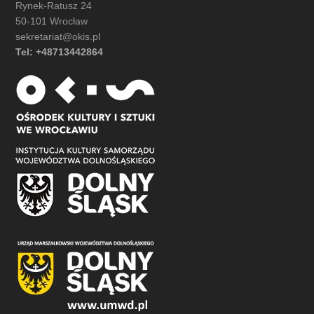
Rynek-Ratusz 24
50-101 Wrocław
sekretariat@okis.pl
Tel: +48713442864