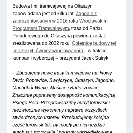
Budowa linii tramwajowej na Ołtaszyn
zapowiadana jest od kilku lat.
Zgodnie z
zaprezentowanym w 2016 roku Wrocławskim
Programem Tramwajowym
, trasa od Parku
Południowego do Ołtaszyna powinna zostać
zrealizowana do 2022 roku.
Obietnicę budowy tej
linii złożył również wrocławianom
– w trakcie
kampanii wyborczej – prezydent Jacek Sutryk.
–
Zbudujemy nowe trasy tramwajowe na: Nowy
Dwór, Popowice, Swojczyce, Ołtaszyn, Jagodno,
Muchobór Wielki, Maślice i Bartoszowice.
Znacznie poprawimy dostępność komunikacyjną
Psiego Pola. Przeprowadzimy audyt torowisk i
niezwłocznie wykonamy naprawę wszystkich
stwierdzonych usterek. Przebudujemy kolejną
część torowisk tak, by mogły po nich jeździć
autobusy, motocykle i pojazdy uprzywilejowane.