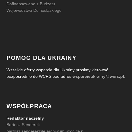
Dofinansowano z Budżetu
Województwa Dolnośląskiego
POMOC DLA UKRAINY
Wszelkie oferty wsparcia dla Ukrainy prosimy kierować
bezpośrednio do WCRS pod adres
wsparcieukrainy@wcrs.pl
.
WSPÓŁPRACA
Redaktor naczelny
Bartosz Senderek
bartosz.senderek@e.archiwum.wroclife.pl