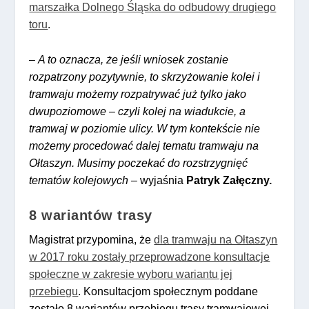
marszałka Dolnego Śląska do odbudowy drugiego
toru
.
–
A to oznacza, że jeśli wniosek zostanie
rozpatrzony pozytywnie, to skrzyżowanie kolei i
tramwaju możemy rozpatrywać już tylko jako
dwupoziomowe – czyli kolej na wiadukcie, a
tramwaj w poziomie ulicy. W tym kontekście nie
możemy procedować dalej tematu tramwaju na
Ołtaszyn. Musimy poczekać do rozstrzygnięć
tematów kolejowych
– wyjaśnia
Patryk Załęczny.
8 wariantów trasy
Magistrat przypomina, że
dla tramwaju na Ołtaszyn
w 2017 roku zostały przeprowadzone konsultacje
społeczne w zakresie wyboru wariantu jej
przebiegu
. Konsultacjom społecznym poddane
zostało 8 wariantów przebiegu trasy tramwajowej.