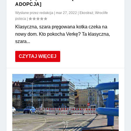
ADOPCJA]
Wysłane przez
redakcja
|
mar 27, 2022
|
Ekostraż
,
Wroclife
poleca
|
Klasyczna, szara pręgowana kotka czeka na
nowy dom. Kto pokocha Verkę? Ta klasyczna,
szara...
CZYTAJ WIĘCEJ