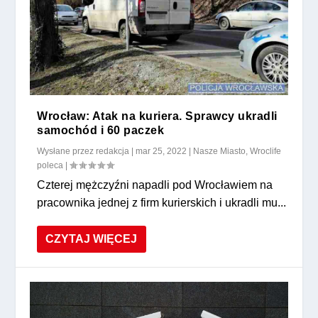
Wrocław: Atak na kuriera. Sprawcy ukradli
samochód i 60 paczek
Wysłane przez
redakcja
|
mar 25, 2022
|
Nasze Miasto
,
Wroclife
poleca
|
Czterej mężczyźni napadli pod Wrocławiem na
pracownika jednej z firm kurierskich i ukradli mu...
CZYTAJ WIĘCEJ