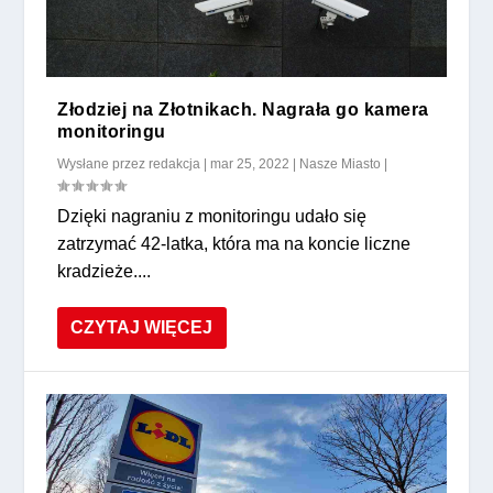
Złodziej na Złotnikach. Nagrała go kamera
monitoringu
Wysłane przez
redakcja
|
mar 25, 2022
|
Nasze Miasto
|
Dzięki nagraniu z monitoringu udało się
zatrzymać 42-latka, która ma na koncie liczne
kradzieże....
CZYTAJ WIĘCEJ