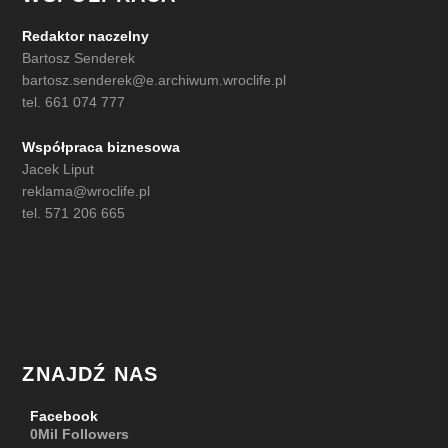
Redaktor naczelny
Bartosz Senderek
bartosz.senderek@e.archiwum.wroclife.pl
tel. 661 074 777
Współpraca biznesowa
Jacek Liput
reklama@wroclife.pl
tel. 571 206 665
ZNAJDŹ NAS
Facebook
0Mil
Followers