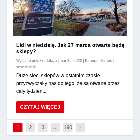
Lidl w niedzielę. Jak 27 marca otwarte będą
sklepy?
Wysłane przez
redakcja
|
mar 25, 2022
|
Kariera i Biznes
|
Duże sieci sklepów w ostatnim czasie
przyzwyczaiły nas do tego, że są otwarte przez
cały tydzień...
CZYTAJ WIĘCEJ
1
2
3
…
190