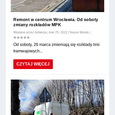
Remont w centrum Wrocławia. Od soboty
zmiany rozkładów MPK
Wysłane przez
redakcja
|
mar 25, 2022
|
Nasze Miasto
|
Od soboty, 26 marca zmieniają się rozkłady linii
tramwajowych...
CZYTAJ WIĘCEJ