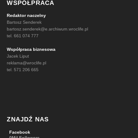
WSPÓŁPRACA
Redaktor naczelny
Bartosz Senderek
bartosz.senderek@e.archiwum.wroclife.pl
tel. 661 074 777
Współpraca biznesowa
Jacek Liput
reklama@wroclife.pl
tel. 571 206 665
ZNAJDŹ NAS
Facebook
0Mil
Followers