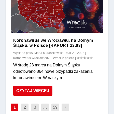
Koronawirus we Wrocławiu, na Dolnym
Śląsku, w Polsce [RAPORT 23.03]
Wysłane przez
Marta Muraszkowska
|
mar 23, 2022
|
Koronawirus Wrocław 2020
,
Wroclife poleca
|
W środę 23 marca na Dolnym Śląsku
odnotowano 864 nowe przypadki zakażenia
koronawirusem. W naszym...
CZYTAJ WIĘCEJ
1
2
3
…
59