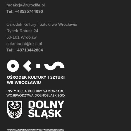
redakcja@wroclife.pl
Tel: +48535744090
Ośrodek Kultury i Sztuki we Wrocławiu
Rynek-Ratusz 24
50-101 Wrocław
sekretariat@okis.pl
Tel: +48713442864