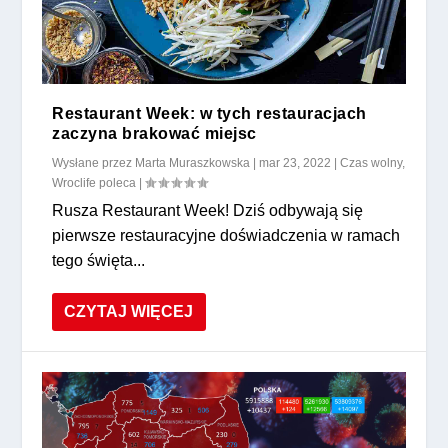
Restaurant Week: w tych restauracjach
zaczyna brakować miejsc
Wysłane przez
Marta Muraszkowska
|
mar 23, 2022
|
Czas wolny
,
Wroclife poleca
|
Rusza Restaurant Week! Dziś odbywają się
pierwsze restauracyjne doświadczenia w ramach
tego święta...
CZYTAJ WIĘCEJ