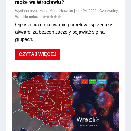
może we Wrocławiu?
Wysłane przez
Marta Muraszkowska
|
mar 24, 2022
|
Czas wolny
,
Wroclife poleca
|
Ogłoszenia o malowaniu portretów i sprzedaży
akwarel za bezcen zaczęły pojawiać się na
grupach...
CZYTAJ WIĘCEJ