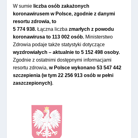
W sumie
liczba osób zakażonych
koronawirusem w Polsce, zgodnie z danymi
resortu zdrowia, to
5 774 938
.
Łączna liczba
zmarłych z powodu
koronawirusa to
113 002
osób.
Ministerstwo
Zdrowia podaje także statystyki dotyczące
wyzdrowiałych – aktualnie to
5 152 498
o
soby.
Zgodnie z ostatnimi dostępnymi informacjami
resortu zdrowia,
w Polsce wykonano
53 547 442
szczepienia (w tym
22 256 913
osób w pełni
zaszczepionych)
.