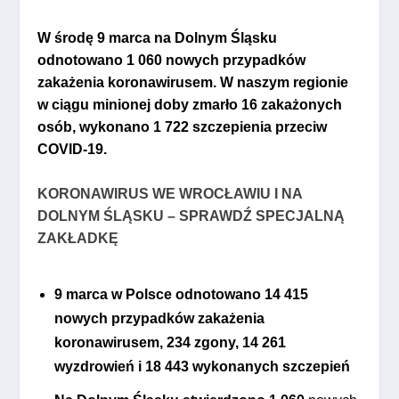
W środę 9 marca na Dolnym Śląsku
odnotowano 1 060 nowych przypadków
zakażenia koronawirusem. W naszym regionie
w ciągu minionej doby zmarło 16 zakażonych
osób, wykonano
1 722 szczepienia przeciw
COVID-19.
KORONAWIRUS WE WROCŁAWIU I NA
DOLNYM ŚLĄSKU – SPRAWDŹ SPECJALNĄ
ZAKŁADKĘ
9 marca
w Polsce odnotowano
14 415
nowych przypadków zakażenia
koronawirusem,
234
zgony,
14 261
wyzdrowień i
18 443
wykonanych szczepień