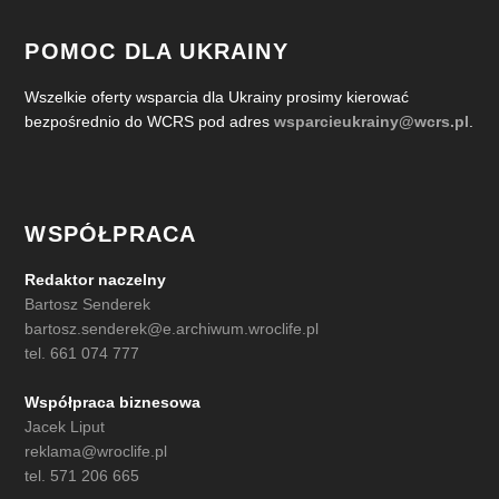
POMOC DLA UKRAINY
Wszelkie oferty wsparcia dla Ukrainy prosimy kierować
bezpośrednio do WCRS pod adres
wsparcieukrainy@wcrs.pl
.
WSPÓŁPRACA
Redaktor naczelny
Bartosz Senderek
bartosz.senderek@e.archiwum.wroclife.pl
tel. 661 074 777
Współpraca biznesowa
Jacek Liput
reklama@wroclife.pl
tel. 571 206 665