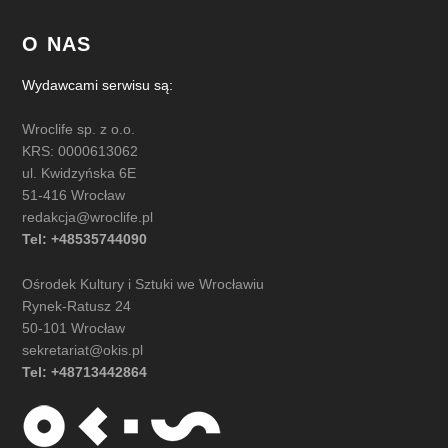
O NAS
Wydawcami serwisu są:
Wroclife sp. z o.o.
KRS: 0000613062
ul. Kwidzyńska 6E
51-416 Wrocław
redakcja@wroclife.pl
Tel: +48535744090
Ośrodek Kultury i Sztuki we Wrocławiu
Rynek-Ratusz 24
50-101 Wrocław
sekretariat@okis.pl
Tel: +48713442864