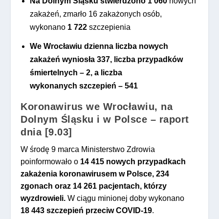
Na Dolnym Śląsku stwierdzono
1 060
nowych
zakażeń, zmarło 16 zakażonych osób,
wykonano
1 722
szczepienia
We Wrocławiu dzienna liczba nowych
zakażeń wyniosła
337,
liczba przypadków
śmiertelnych – 2
,
a liczba
wykonanych szczepień –
541
Koronawirus we Wrocławiu, na
Dolnym Śląsku i w Polsce – raport
dnia [9.03]
W środę 9 marca Ministerstwo Zdrowia
poinformowało o
14 415
nowych przypadkach
zakażenia koronawirusem
w Polsce,
234
zgonach oraz
14 261
pacjentach, którzy
wyzdrowieli.
W ciągu minionej doby wykonano
18 443
szczepień przeciw COVID-19
.