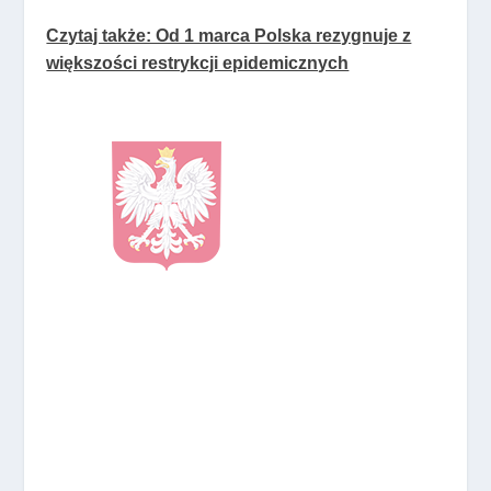
Czytaj także: Od 1 marca Polska rezygnuje z
większości restrykcji epidemicznych