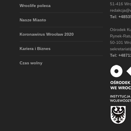
51-416 Wr
Wroclife poleca
redakcja@wr
Tel: +485
Nasze Miasto
Ośrodek Kul
Koronawirus Wrocław 2020
Rynek-Rat
50-101 Wr
Kariera i Biznes
sekretariat
Tel: +487
Czas wolny