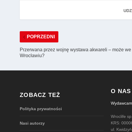
UDZ
POPRZEDNI
Przerwana przez wojnę wystawa akwareli – może we
Wrocławiu?
O NAS
ZOBACZ TEŻ
Wydawcami 
Polityka prywatności
Wroclife sp.
KRS: 0000
Nasi autorzy
ul. Kwidzy