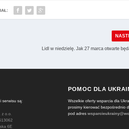
IAŁ:
NAST
Lidl w niedzielę. Jak 27 marca otwarte bę
POMOC DLA UKRAI
serwisu są:
Wszelkie oferty wsparcia dla Ukra
prosimy kierować bezpośrednio
pod adres
wsparcieukrainy@wc
 z o.o.
613062
ńska 6E