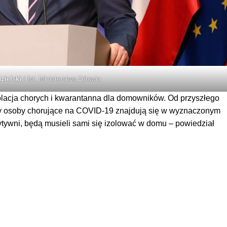
zielski
/ fot. Ministerstwo Zdrowia
zolacja chorych i kwarantanna dla domowników. Od przyszłego
czy osoby chorujące na COVID-19 znajdują się w wyznaczonym
zytywni, będą musieli sami się izolować w domu – powiedział