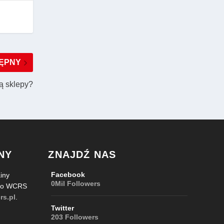
ĘPNY
dą sklepy?
NY
ZNAJDŹ NAS
Facebook
iny
0Mil
Followers
 do WCRS
rs.pl
.
Twitter
203
Followers