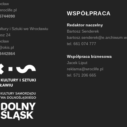
ocław
oclife.pl
WSPÓŁPRACA
35744090
Redaktor naczelny
tury i Sztuki we Wrocławiu
Bartosz Senderek
usz 24
bartosz.senderek@e.archiwum.wro
ocław
tel. 661 074 777
@okis.pl
13442864
Współpraca biznesowa
Jacek Liput
reklama@wroclife.pl
tel. 571 206 665