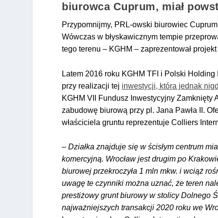
biurowca Cuprum, miał pows
Przypomnijmy, PRL-owski biurowiec Cuprum z
Wówczas w błyskawicznym tempie przeprowadz
tego terenu – KGHM – zaprezentował projek
Latem 2016 roku KGHM TFI i Polski Holding N
przy realizacji tej
inwestycji, która jednak nig
KGHM VII Fundusz Inwestycyjny Zamknięty A
zabudowę biurową przy pl. Jana Pawła II. Ofe
właściciela gruntu reprezentuje Colliers Inter
–
Działka znajduje się w ścisłym centrum mi
komercyjną. Wrocław jest drugim po Krakow
biurowej przekroczyła 1 mln mkw. i wciąż r
uwagę te czynniki można uznać, że teren na
prestiżowy grunt biurowy w stolicy Dolnego Ś
najważniejszych transakcji 2020 roku we Wr