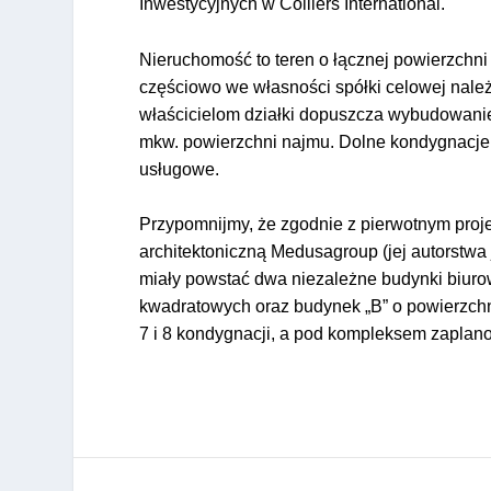
Inwestycyjnych w Colliers International.
Nieruchomość to teren o łącznej powierzchn
częściowo we własności spółki celowej nal
właścicielom działki dopuszcza wybudowan
mkw. powierzchni najmu. Dolne kondygnacje
usługowe.
Przypomnijmy, że zgodnie z pierwotnym pro
architektoniczną Medusagroup (jej autorstwa 
miały powstać dwa niezależne budynki biuro
kwadratowych oraz budynek „B” o powierzchn
7 i 8 kondygnacji, a pod kompleksem zapla