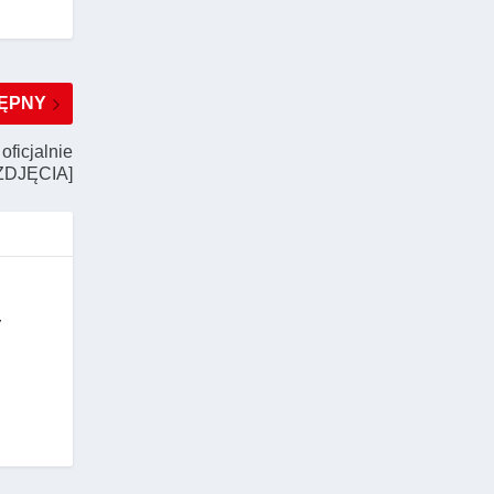
ĘPNY
ficjalnie
[ZDJĘCIA]
y