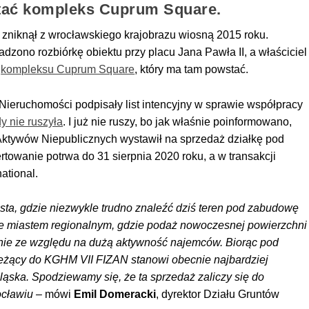
tać kompleks Cuprum Square.
niknął z wrocławskiego krajobrazu wiosną 2015 roku.
ono rozbiórkę obiektu przy placu Jana Pawła II, a właściciel
t
kompleksu Cuprum Square
, który ma tam powstać.
ieruchomości podpisały list intencyjny w sprawie współpracy
dy nie ruszyła
. I już nie ruszy, bo jak właśnie poinformowano,
ktywów Niepublicznych wystawił na sprzedaż działkę pod
rtowanie potrwa do 31 sierpnia 2020 roku, a w transakcji
national.
asta, gdzie niezwykle trudno znaleźć dziś teren pod zabudowę
ie miastem regionalnym, gdzie podaż nowoczesnej powierzchni
ośnie ze względu na dużą aktywność najemców. Biorąc pod
leżący do KGHM VII FIZAN stanowi obecnie najbardziej
ląska. Spodziewamy się, że ta sprzedaż zaliczy się do
ocławiu
– mówi
Emil Domeracki
, dyrektor Działu Gruntów