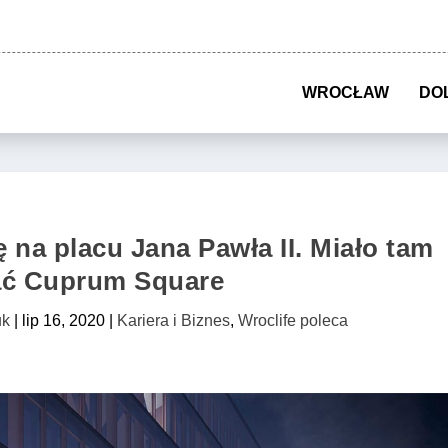
WROCŁAW
DO
 na placu Jana Pawła II. Miało tam
ć Cuprum Square
uk
|
lip 16, 2020
|
Kariera i Biznes
,
Wroclife poleca