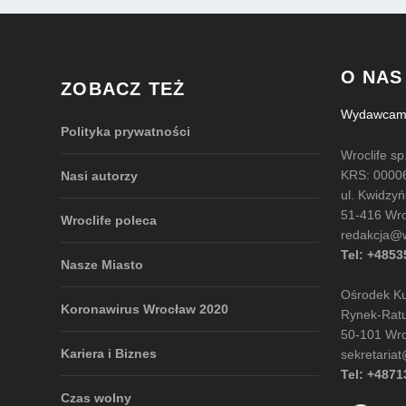
O NAS
ZOBACZ TEŻ
Wydawcami 
Polityka prywatności
Wroclife sp.
KRS: 0000
Nasi autorzy
ul. Kwidzy
51-416 Wr
Wroclife poleca
redakcja@wr
Tel: +485
Nasze Miasto
Ośrodek Kul
Koronawirus Wrocław 2020
Rynek-Rat
50-101 Wr
Kariera i Biznes
sekretariat
Tel: +487
Czas wolny