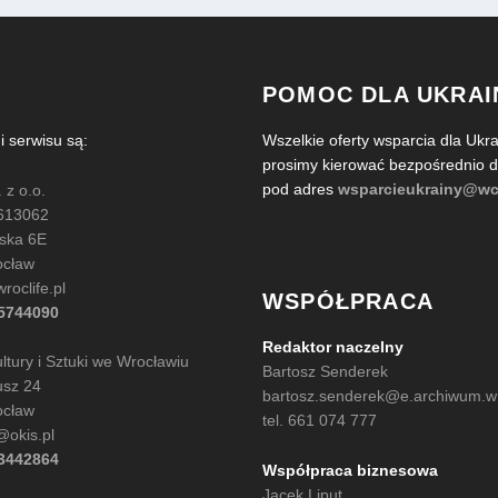
POMOC DLA UKRAI
serwisu są:
Wszelkie oferty wsparcia dla Ukra
prosimy kierować bezpośrednio
pod adres
wsparcieukrainy@wc
 z o.o.
613062
ńska 6E
ocław
oclife.pl
WSPÓŁPRACA
35744090
Redaktor naczelny
tury i Sztuki we Wrocławiu
Bartosz Senderek
usz 24
bartosz.senderek@e.archiwum.wro
ocław
tel. 661 074 777
@okis.pl
13442864
Współpraca biznesowa
Jacek Liput