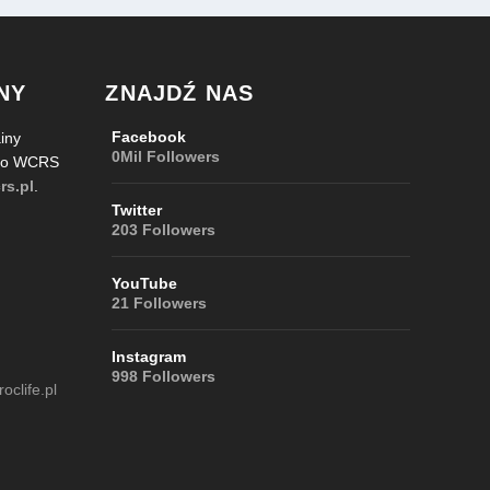
NY
ZNAJDŹ NAS
Facebook
iny
0Mil
Followers
 do WCRS
rs.pl
.
Twitter
203
Followers
YouTube
21
Followers
Instagram
998
Followers
clife.pl