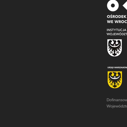
Dofinansow
Województw