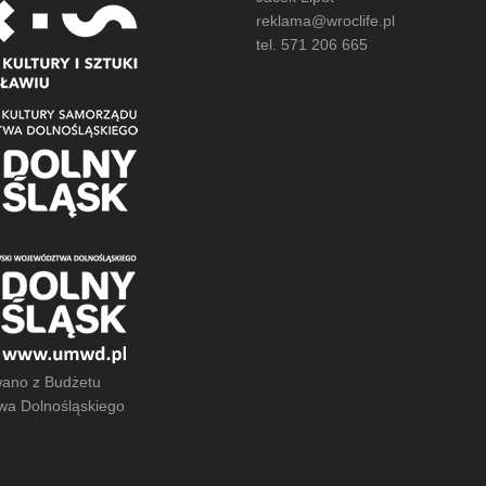
reklama@wroclife.pl
tel. 571 206 665
ano z Budżetu
a Dolnośląskiego