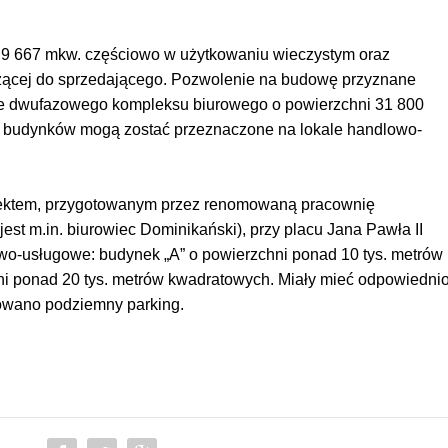
i 9 667 mkw. częściowo w użytkowaniu wieczystym oraz
eżącej do sprzedającego. Pozwolenie na budowę przyznane
ie dwufazowego kompleksu biurowego o powierzchni 31 800
 budynków mogą zostać przeznaczone na lokale handlowo-
jektem, przygotowanym przez renomowaną pracownię
jest m.in. biurowiec Dominikański), przy placu Jana Pawła II
wo-usługowe: budynek „A” o powierzchni ponad 10 tys. metrów
i ponad 20 tys. metrów kwadratowych. Miały mieć odpowiedni
nowano podziemny parking.