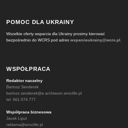
POMOC DLA UKRAINY
Wszelkie oferty wsparcia dla Ukrainy prosimy kierować
bezpośrednio do WCRS pod adres
wsparcieukrainy@wcrs.pl
.
WSPÓŁPRACA
Redaktor naczelny
Bartosz Senderek
bartosz.senderek@e.archiwum.wroclife.pl
tel. 661 074 777
Współpraca biznesowa
Jacek Liput
reklama@wroclife.pl