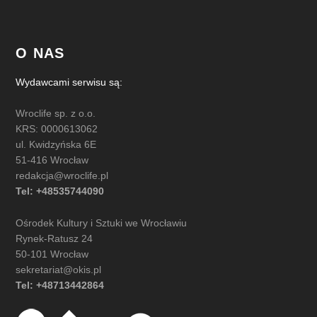
O NAS
Wydawcami serwisu są:
Wroclife sp. z o.o.
KRS: 0000613062
ul. Kwidzyńska 6E
51-416 Wrocław
redakcja@wroclife.pl
Tel: +48535744090
Ośrodek Kultury i Sztuki we Wrocławiu
Rynek-Ratusz 24
50-101 Wrocław
sekretariat@okis.pl
Tel: +48713442864