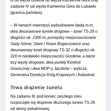
III od węzła Bolków do węzła Kamienna Góra oraz
zadanie IV od węzła Kamienna Góra do Lubawki
(granica państwa).
–
W ramach inwestycji wybudowane będą m.in.
dwa dwunawowe tunele drogowe – tunel TS-26 o
długości ok. 2300 m, pomiędzy miejscowościami
Sady Górne, Stare i Nowe Bogaczowice oraz
dwunawowy tunel drogowy TS-32 o długości ok.
320 m niedaleko miejscowości Gostków, a także
trzy węzły drogowe, dwa punkty Kontroli
Granicznej i dwa MOP-y Jaczków
– wylicza
Generalna Dyrekcja Dróg Krajowych i Autostrad.
Trwa drążenie tunelu
Na zadaniu III, pod koniec zeszłego roku
rozpoczęło się drążenie dłuższego tunelu TS-26
od strony południowej.