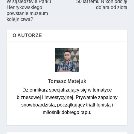
W sąsiedztwie Parku
50 lat temu Nixon odciął
Henrykowskiego
dolara od złota
powstanie muzeum
kolejnictwa?
O AUTORZE
Tomasz Matejuk
Dziennikarz specjalizujący się w tematyce
biznesowej i inwestycyjnej. Prywatnie zapalony
snowboardzista, początkujący triathlonista i
miłośnik dobrego rapu.