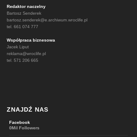
Redaktor naczelny
Bartosz Senderek
bartosz.senderek@e.archiwum.wroclife.pl
tel. 661 074 777
Współpraca biznesowa
Jacek Liput
reklama@wroclife.pl
tel. 571 206 665
ZNAJDŹ NAS
Facebook
0Mil
Followers