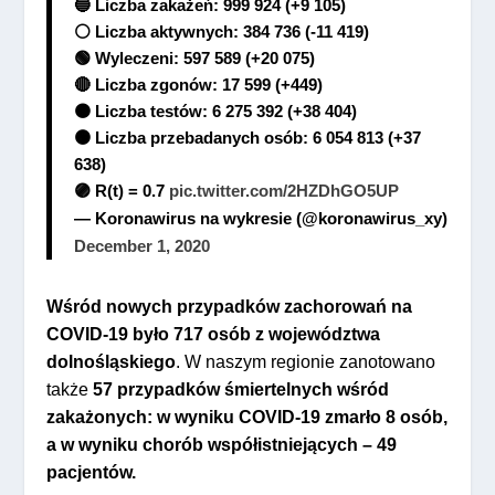
🔵 Liczba zakażeń: 999 924 (+9 105)
⚪️ Liczba aktywnych: 384 736 (-11 419)
🟢 Wyleczeni: 597 589 (+20 075)
🔴 Liczba zgonów: 17 599 (+449)
🟤 Liczba testów: 6 275 392 (+38 404)
🟠 Liczba przebadanych osób: 6 054 813 (+37
638)
🟣 R(t) = 0.7
pic.twitter.com/2HZDhGO5UP
— Koronawirus na wykresie (@koronawirus_xy)
December 1, 2020
Wśród nowych przypadków zachorowań na
COVID-19 było 717 osób z województwa
dolnośląskiego
. W naszym regionie zanotowano
także
57 przypadków śmiertelnych wśród
zakażonych:
w wyniku COVID-19 zmarło 8 osób,
a w wyniku chorób współistniejących – 49
pacjentów.