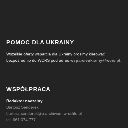
POMOC DLA UKRAINY
Wszelkie oferty wsparcia dla Ukrainy prosimy kierować
bezpośrednio do WCRS pod adres
wsparcieukrainy@wcrs.pl
.
WSPÓŁPRACA
Redaktor naczelny
Bartosz Senderek
bartosz.senderek@e.archiwum.wroclife.pl
tel. 661 074 777