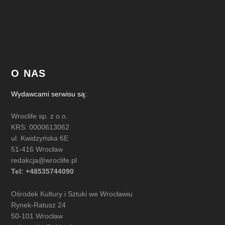
O NAS
Wydawcami serwisu są:
Wroclife sp. z o.o.
KRS: 0000613062
ul. Kwidzyńska 6E
51-416 Wrocław
redakcja@wroclife.pl
Tel: +48535744090
Ośrodek Kultury i Sztuki we Wrocławiu
Rynek-Ratusz 24
50-101 Wrocław