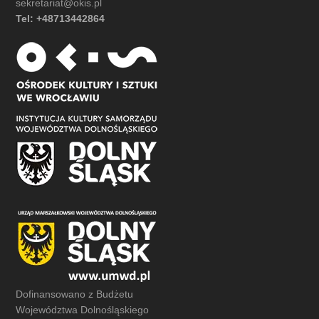
sekretariat@okis.pl
Tel: +48713442864
Dofinansowano z Budżetu
Województwa Dolnośląskiego