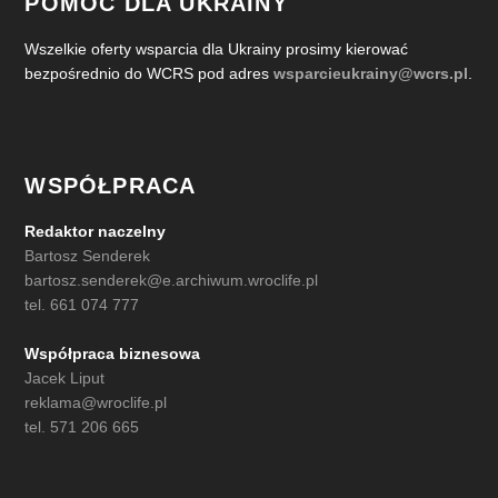
POMOC DLA UKRAINY
Wszelkie oferty wsparcia dla Ukrainy prosimy kierować
bezpośrednio do WCRS pod adres
wsparcieukrainy@wcrs.pl
.
WSPÓŁPRACA
Redaktor naczelny
Bartosz Senderek
bartosz.senderek@e.archiwum.wroclife.pl
tel. 661 074 777
Współpraca biznesowa
Jacek Liput
reklama@wroclife.pl
tel. 571 206 665