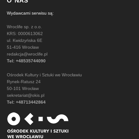
O NAS
Wydawcami serwisu są:
Wroclife sp. z o.o.
KRS: 0000613062
ul. Kwidzyńska 6E
51-416 Wrocław
redakcja@wroclife.pl
Tel: +48535744090
Ośrodek Kultury i Sztuki we Wrocławiu
Rynek-Ratusz 24
50-101 Wrocław
sekretariat@okis.pl
Tel: +48713442864