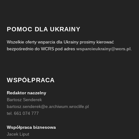
POMOC DLA UKRAINY
Wszelkie oferty wsparcia dla Ukrainy prosimy kierować
bezpośrednio do WCRS pod adres
wsparcieukrainy@wcrs.pl
.
WSPÓŁPRACA
Redaktor naczelny
Bartosz Senderek
bartosz.senderek@e.archiwum.wroclife.pl
tel. 661 074 777
Współpraca biznesowa
Jacek Liput