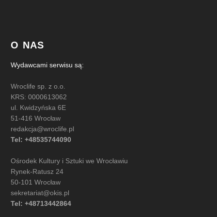
O NAS
Wydawcami serwisu są:
Wroclife sp. z o.o.
KRS: 0000613062
ul. Kwidzyńska 6E
51-416 Wrocław
redakcja@wroclife.pl
Tel: +48535744090
Ośrodek Kultury i Sztuki we Wrocławiu
Rynek-Ratusz 24
50-101 Wrocław
sekretariat@okis.pl
Tel: +48713442864