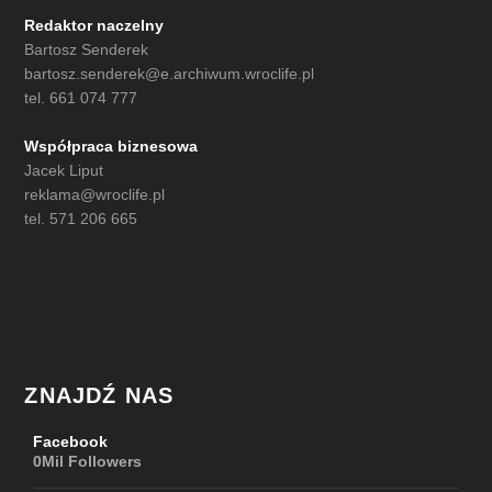
Redaktor naczelny
Bartosz Senderek
bartosz.senderek@e.archiwum.wroclife.pl
tel. 661 074 777
Współpraca biznesowa
Jacek Liput
reklama@wroclife.pl
tel. 571 206 665
ZNAJDŹ NAS
Facebook
0Mil
Followers