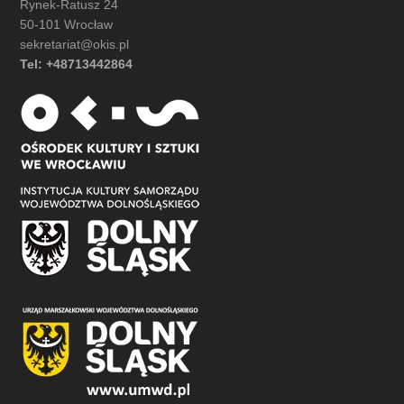
Rynek-Ratusz 24
50-101 Wrocław
sekretariat@okis.pl
Tel: +48713442864