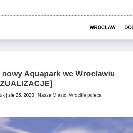
WROCŁAW
DO
ł nowy Aquapark we Wrocławiu
IZUALIZACJE]
uk
|
sie 25, 2020
|
Nasze Miasto
,
Wroclife poleca