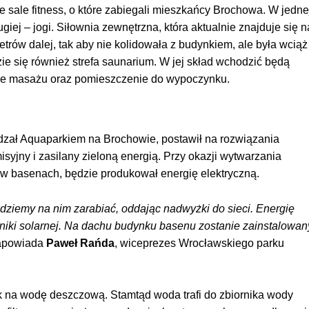
e sale fitness, o które zabiegali mieszkańcy Brochowa. W jedne
giej – jogi. Siłownia zewnętrzna, która aktualnie znajduje się n
etrów dalej, tak aby nie kolidowała z budynkiem, ale była wciąż
ie się również strefa saunarium. W jej skład wchodzić będą
oje masażu oraz pomieszczenie do wypoczynku.
dzał Aquaparkiem na Brochowie, postawił na rozwiązania
syjny i zasilany zieloną energią. Przy okazji wytwarzania
 w basenach, będzie produkował energię elektryczną.
ędziemy na nim zarabiać, oddając nadwyżki do sieci. Energię
niki solarnej. Na dachu budynku basenu zostanie zainstalowan
apowiada
Paweł Rańda
, wiceprezes Wrocławskiego parku
k na wodę deszczową. Stamtąd woda trafi do zbiornika wody