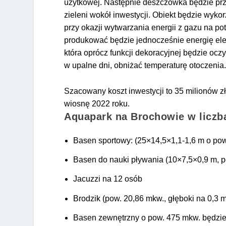
użytkowej. Następnie deszczówka będzie pr
zieleni wokół inwestycji. Obiekt będzie wykor
przy okazji wytwarzania energii z gazu na p
produkować będzie jednocześnie energię elek
która oprócz funkcji dekoracyjnej będzie ocz
w upalne dni, obniżać temperaturę otoczenia
Szacowany koszt inwestycji to 35 milionów 
wiosnę 2022 roku.
Aquapark na Brochowie w liczb
Basen sportowy: (25×14,5×1,1-1,6 m o pow.
Basen do nauki pływania (10×7,5×0,9 m, po
Jacuzzi na 12 osób
Brodzik (pow. 20,86 mkw., głęboki na 0,3 
Basen zewnętrzny o pow. 475 mkw. będzie 