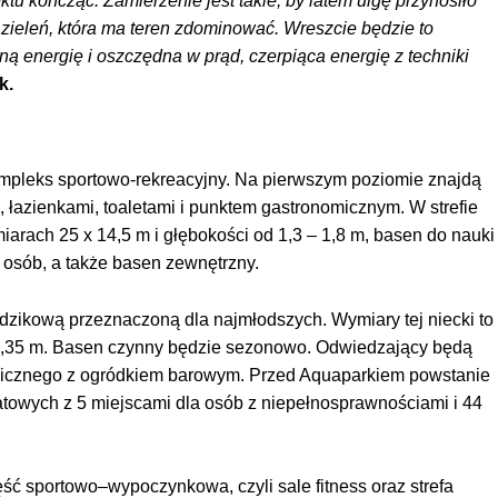
tu kończąc. Zamierzenie jest takie, by latem ulgę przynosiło
ż zieleń, która ma teren zdominować. Wreszcie będzie to
ną energię i oszczędna w prąd, czerpiąca energię z techniki
k.
kompleks sportowo-rekreacyjny. Na pierwszym poziomie znajdą
i, łazienkami, toaletami i punktem gastronomicznym. W strefie
arach 25 x 14,5 m i głębokości od 1,3 – 1,8 m, basen do nauki
osób, a także basen zewnętrzny.
dzikową przeznaczoną dla najmłodszych. Wymiary tej niecki to
o 1,35 m. Basen czynny będzie sezonowo. Odwiedzający będą
omicznego z ogródkiem barowym. Przed Aquaparkiem powstanie
atowych z 5 miejscami dla osób z niepełnosprawnościami i 44
ć sportowo–wypoczynkowa, czyli sale fitness oraz strefa