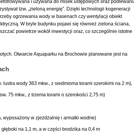
zefiltrowywana i używana do misek ustępowych oraz podlewani
zystywał tzw. „zieloną energię”. Dzięki technologii kogeneracji
otrzeby ogrzewania wody w basenach czy wentylacji obiekt
tryczną. W bryle budynku pojawi się również zielona ściana,
yszczać powietrze wokół inwestycji oraz, co szczególnie istotne
.
złotych. Otwarcie Aquaparku na Brochowie planowane jest na
ach
 lustra wody 363 mkw., z siedmioma torami szerokimi na 2 m),
w. 75 mkw., z trzema torami o szerokości 2,75 m)
m, wyposażony w zjeżdżalnię i armatki wodne)
głęboki na 1,1 m, a w części brodzika na 0,4 m