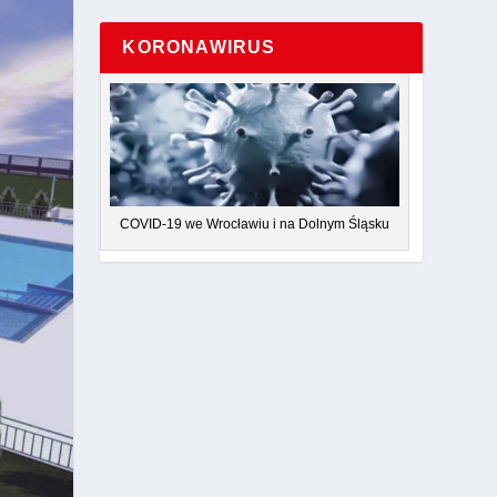
KORONAWIRUS
COVID-19 we Wrocławiu i na Dolnym Śląsku