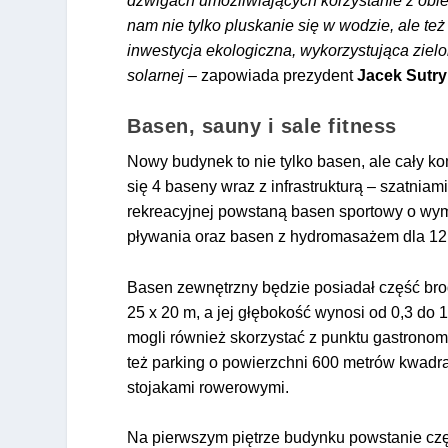
dźwigach umożliwiających korzystanie z obiek
nam nie tylko pluskanie się w wodzie, ale te
inwestycja ekologiczna, wykorzystująca zielo
solarnej –
zapowiada prezydent
Jacek Sutry
Basen, sauny i sale fitness
Nowy budynek to nie tylko basen, ale cały 
się 4 baseny wraz z infrastrukturą – szatniam
rekreacyjnej powstaną basen sportowy o wymi
pływania oraz basen z hydromasażem dla 12 
Basen zewnętrzny będzie posiadał część bro
25 x 20 m, a jej głębokość wynosi od 0,3 d
mogli również skorzystać z punktu gastron
też parking o powierzchni 600 metrów kwadr
stojakami rowerowymi.
Na pierwszym piętrze budynku powstanie częś