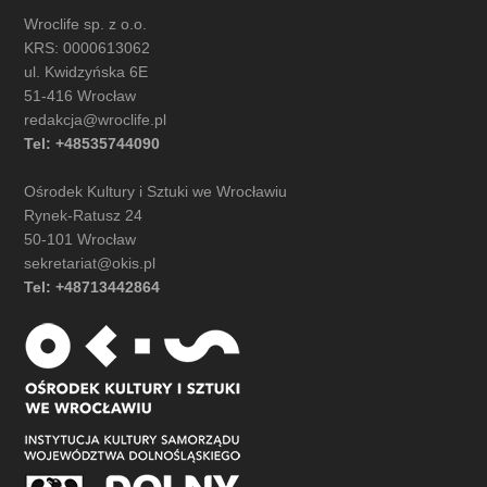
Wroclife sp. z o.o.
KRS: 0000613062
ul. Kwidzyńska 6E
51-416 Wrocław
redakcja@wroclife.pl
Tel: +48535744090
Ośrodek Kultury i Sztuki we Wrocławiu
Rynek-Ratusz 24
50-101 Wrocław
sekretariat@okis.pl
Tel: +48713442864