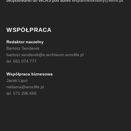
bezpośrednio do WCRS pod adres
wsparcieukrainy@wcrs.pl
.
WSPÓŁPRACA
Redaktor naczelny
Bartosz Senderek
bartosz.senderek@e.archiwum.wroclife.pl
tel. 661 074 777
Współpraca biznesowa
Jacek Liput
reklama@wroclife.pl
tel. 571 206 665