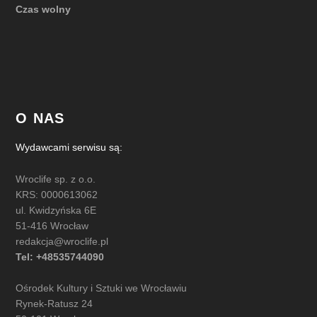
Czas wolny
O NAS
Wydawcami serwisu są:
Wroclife sp. z o.o.
KRS: 0000613062
ul. Kwidzyńska 6E
51-416 Wrocław
redakcja@wroclife.pl
Tel: +48535744090
Ośrodek Kultury i Sztuki we Wrocławiu
Rynek-Ratusz 24