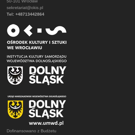
50-101 Wrocław
sekretariat@okis.pl
Tel: +48713442864
Dofinansowano z Budżetu