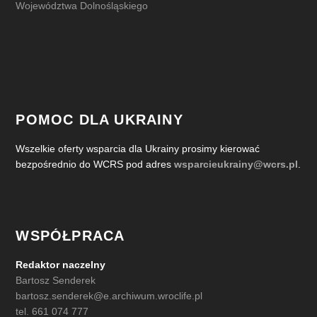
Województwa Dolnośląskiego
POMOC DLA UKRAINY
Wszelkie oferty wsparcia dla Ukrainy prosimy kierować
bezpośrednio do WCRS pod adres
wsparcieukrainy@wcrs.pl
.
WSPÓŁPRACA
Redaktor naczelny
Bartosz Senderek
bartosz.senderek@e.archiwum.wroclife.pl
tel. 661 074 777