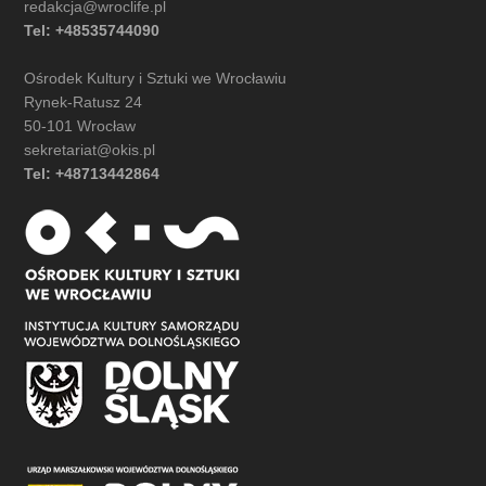
redakcja@wroclife.pl
Tel: +48535744090
Ośrodek Kultury i Sztuki we Wrocławiu
Rynek-Ratusz 24
50-101 Wrocław
sekretariat@okis.pl
Tel: +48713442864