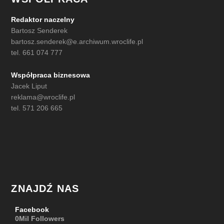
Redaktor naczelny
Bartosz Senderek
bartosz.senderek@e.archiwum.wroclife.pl
tel. 661 074 777
Współpraca biznesowa
Jacek Liput
reklama@wroclife.pl
tel. 571 206 665
ZNAJDŹ NAS
Facebook
0Mil
Followers