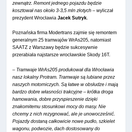
zewnątrz. Remont jednego pojazdu będzie
kosztował nas około 3-3,5 mln złotych
– wyliczał
prezydent Wrocławia
Jacek
Sutryk
.
Poznańska firma Modertrans zajmie się remontem
generalnym 25 tramwajów WrAs205, natomiast
SAATZ z Warszawy będzie sukcesywnie
przerabiała najstarsze wrocławskie Skody 16T.
–
Tramwaje WrAs205 produkował dla Wrocławia
nasz lokalny Protram. Tramwaje są lubiane przez
naszych motorniczych. Są łatwe w obsłudze i mają
bardzo dobre własności trakcyjne – krótka droga
hamowania, dobre przyspieszenie dzięki
znakomitemu stosunkowi mocy do masy. Nie
chcemy z nich rezygnować, ale je unowocześnić.
Pojazdy dostaną całkowicie nowe pudło, szkielet
wagonu, podwozie, dach dostosowany do