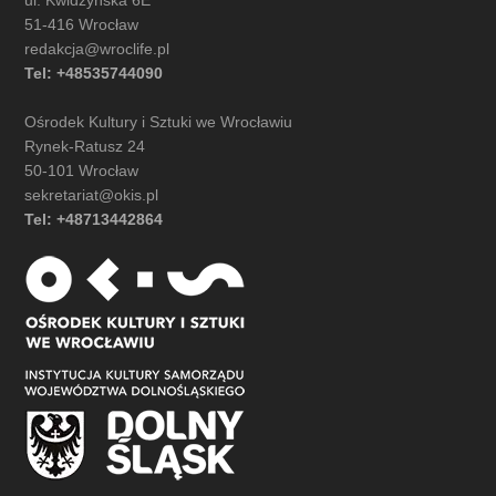
51-416 Wrocław
redakcja@wroclife.pl
Tel: +48535744090
Ośrodek Kultury i Sztuki we Wrocławiu
Rynek-Ratusz 24
50-101 Wrocław
sekretariat@okis.pl
Tel: +48713442864