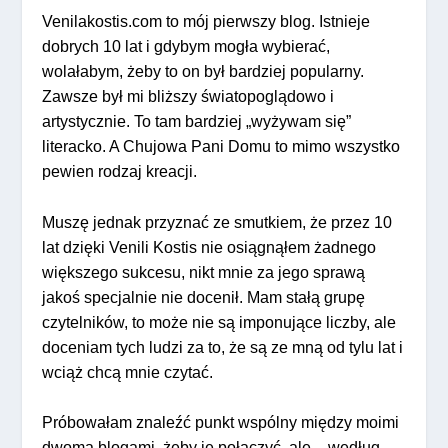
Venilakostis.com to mój pierwszy blog. Istnieje
dobrych 10 lat i gdybym mogła wybierać,
wolałabym, żeby to on był bardziej popularny.
Zawsze był mi bliższy światopoglądowo i
artystycznie. To tam bardziej „wyżywam się”
literacko. A Chujowa Pani Domu to mimo wszystko
pewien rodzaj kreacji.
Muszę jednak przyznać ze smutkiem, że przez 10
lat dzięki Venili Kostis nie osiągnąłem żadnego
większego sukcesu, nikt mnie za jego sprawą
jakoś specjalnie nie docenił. Mam stałą grupę
czytelników, to może nie są imponujące liczby, ale
doceniam tych ludzi za to, że są ze mną od tylu lat i
wciąż chcą mnie czytać.
Próbowałam znaleźć punkt wspólny między moimi
dwoma blogami, żeby je połączyć, ale – według